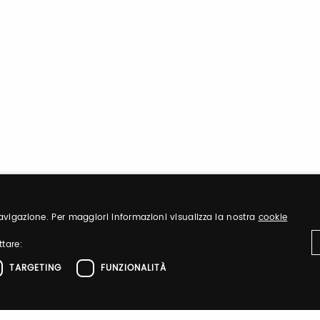
 navigazione. Per maggiori informazioni visualizza la nostra
cookie
ttare:
TARGETING
FUNZIONALITÀ