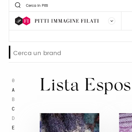
0
Lista Espos
A
B
C
D
E