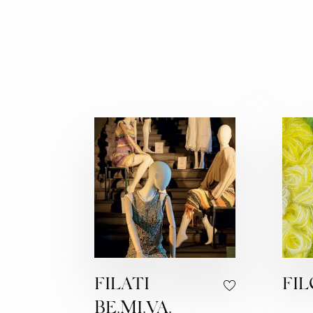
FILATI
FI
BE.MI.VA.