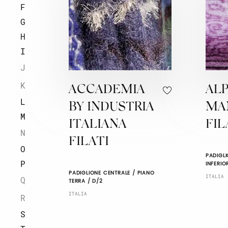
F
G
H
I
J
K
ACCADEMIA
AL
L
BY INDUSTRIA
MA
M
ITALIANA
FIL
N
FILATI
O
PADIGLI
P
INFERIO
PADIGLIONE CENTRALE / PIANO
ITALIA
Q
TERRA / D/2
ITALIA
R
S