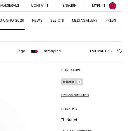
NFO&SERVIZI
CONTATTI
ENGLISH
MYPITTI
 GIUGNO 2026
NEWS
SEZIONI
MEDIAGALLERY
PRESS
Logo
Immagine
I MIEI PREFERITI
FILTRI ATTIVI
organico
Rimuovi tutti i filtri
FILTRA PER
Nuovi