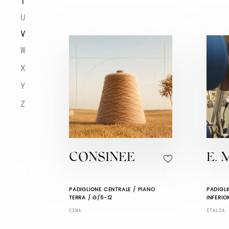
T
U
V
W
X
Y
Z
CONSINEE
E. 
PADIGLIONE CENTRALE / PIANO
PADIGLI
TERRA / G/6-12
INFERIO
CINA
ITALIA