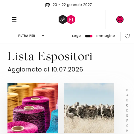
20 - 22 gennaio 2027
Logo
Immagine
FILTRA PER
Lista Espositori
Aggiornato al 10.07.2026
0
A
B
C
D
E
F
G
H