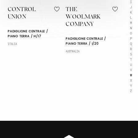
I
J
CONTROL
THE
K
UNION
WOOLMARK
L
M
COMPANY
N
PADIGLIONE CENTRALE /
O
PIANO TERRA / H/17
P
PADIGLIONE CENTRALE /
Q
PIANO TERRA / I/20
ITALIA
R
AUSTRALIA
S
T
U
V
W
X
Y
Z