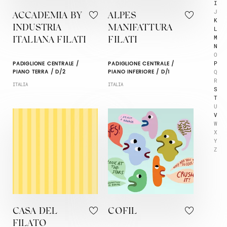
I
J
ACCADEMIA BY
ALPES
K
INDUSTRIA
MANIFATTURA
L
M
ITALIANA FILATI
FILATI
N
O
P
PADIGLIONE CENTRALE /
PADIGLIONE CENTRALE /
Q
PIANO TERRA / D/2
PIANO INFERIORE / D/1
R
ITALIA
ITALIA
S
T
U
V
W
X
Y
Z
CASA DEL
COFIL
FILATO