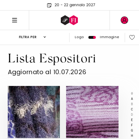
20 - 22 gennaio 2027
Logo
Immagine
FILTRA PER
Lista Espositori
Aggiornato al 10.07.2026
0
A
B
C
D
E
F
G
H