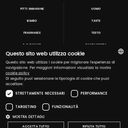
PITTI IMMAGINE
UOMO
BIMBO
TASTE
FRAGRANZE
TESTO
E-P SUMMIT
DANZAINFIERA
Questo sito web utilizza cookie
Questo sito web utilizza i cookie per migliorare l'esperienza di
TUTORING & CONSULTING
ITALIAN
navigazione. Per maggiori informazioni visualizza la nostra
cookie policy
ENGLISH
Di seguito puoi selezionare le tipologie di cookie che puoi
accettare:
STRETTAMENTE NECESSARI
PERFORMANCE
TARGETING
FUNZIONALITÀ
MOSTRA DETTAGLI
Pitti Immagine S.r.l. P.I./CF 03443240480 Capitale sociale 648.457 € N° iscriz. Reg.
imprese Firenze REA FI-363274 ·
Privacy Policy
·
Whistleblowing
·
Cookies
ACCETTA TUTTO
RIFIUTA TUTTO
Policy
-
Dichiarazione di accessibilità