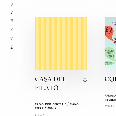
U
V
W
X
Y
Z
CASA DEL
CO
FILATO
PADIGLI
INFERIO
PADIGLIONE CENTRALE / PIANO
ITALIA
TERRA / I/10-12
ITALIA