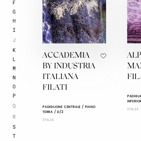
F
G
H
I
J
K
ACCADEMIA
AL
L
BY INDUSTRIA
MA
M
ITALIANA
FIL
N
O
FILATI
P
PADIGLI
INFERIO
Q
PADIGLIONE CENTRALE / PIANO
ITALIA
TERRA / D/2
R
ITALIA
S
T