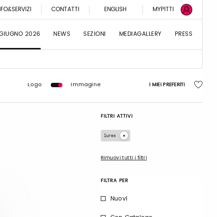
NFO&SERVIZI
CONTATTI
ENGLISH
MYPITTI
 GIUGNO 2026
NEWS
SEZIONI
MEDIAGALLERY
PRESS
Logo
Immagine
I MIEI PREFERITI
FILTRI ATTIVI
lurex
Rimuovi tutti i filtri
FILTRA PER
Nuovi