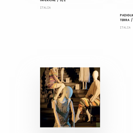
INFERIORE / D/2
ITALIA
PADIGLI
TERRA /
ITALIA