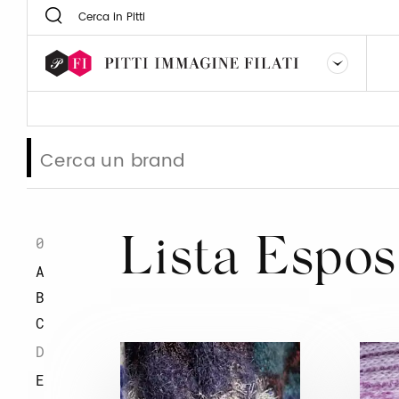
0
Lista Espos
A
B
C
D
E