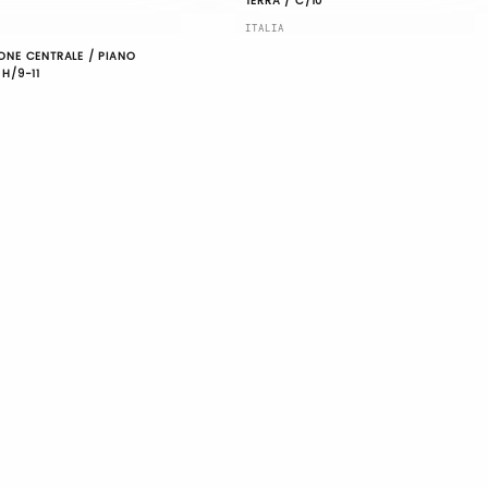
TERRA / C/10
ITALIA
ONE CENTRALE / PIANO
 H/9-11