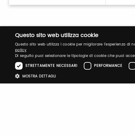
Questo sito web utilizza cookie
Questo sito web utilizza i cookie per migliorare l'esperienza di
policy
Di seguito puoi selezionare le tipologie di cookie che puoi acce
STRETTAMENTE NECESSARI
PERFORMANCE
Login
MOSTRA DETTAGLI
Log in to manage your profile, obtain tickets a
your visit to our fairs.
Stre
I cookie strettamente necessari consentono le funzionalità principali d
strettamente necessari.
Email / username
Password
Nome
Provider
/
Dominio
Scadenza
Descri
pittiauthenticator
.pttimmagine
1 anno
Cookie