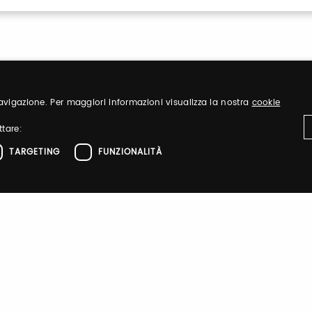
 navigazione. Per maggiori informazioni visualizza la nostra
cookie
ttare:
TARGETING
FUNZIONALITÀ
Sign up
nd organize
Register to visit ou
ttamente necessari
Performance
Targeting
Funzionalità
el sito web come l'accesso dell'utente e la gestione dell'account. Il sito web non 
Sign up
zione
 di autenticazione