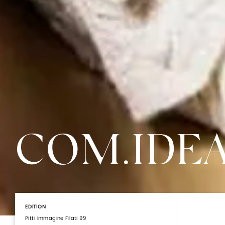
COM.IDE
EDITION
Pitti Immagine Filati 99