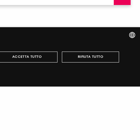
ITALIAN
ACCETTA TUTTO
RIFIUTA TUTTO
ENGLISH
r fairs, obtain your tickets and organize your visit.
può essere utilizzato correttamente senza i cookie