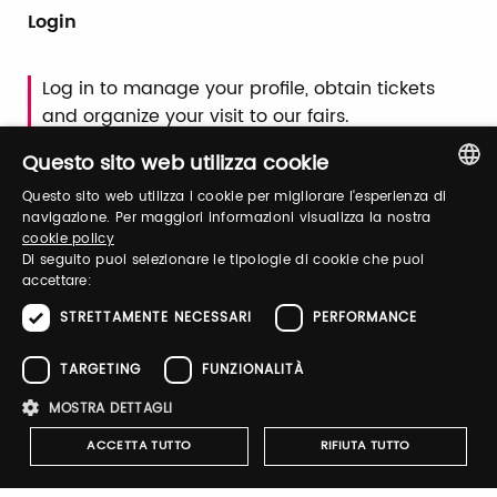
Login
Log in to manage your profile, obtain tickets
and organize your visit to our fairs.
Questo sito web utilizza cookie
Email / username
Questo sito web utilizza i cookie per migliorare l'esperienza di
ITALIAN
navigazione. Per maggiori informazioni visualizza la nostra
cookie policy
ENGLISH
Di seguito puoi selezionare le tipologie di cookie che puoi
accettare:
Password
STRETTAMENTE NECESSARI
PERFORMANCE
TARGETING
FUNZIONALITÀ
Forgot password?
MOSTRA DETTAGLI
ACCETTA TUTTO
RIFIUTA TUTTO