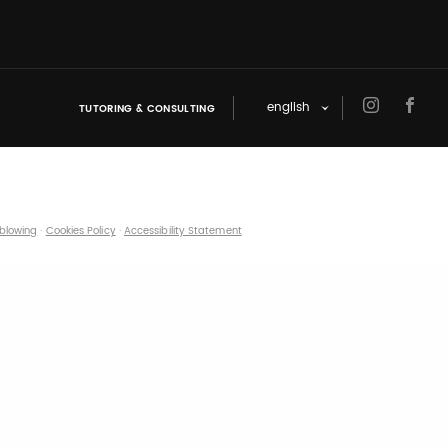
english
TUTORING & CONSULTING
eblowing
·
Cookies Policy
·
Accessibility Statement