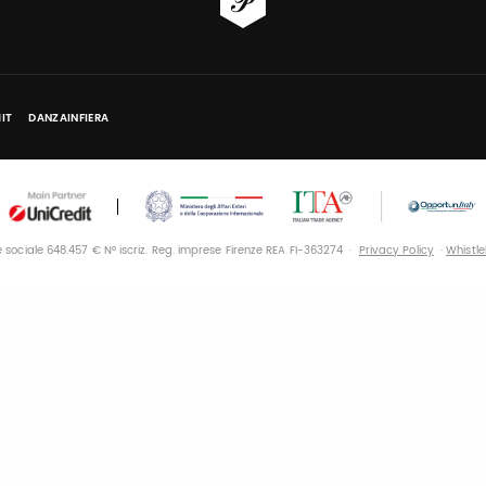
IT
DANZAINFIERA
le sociale 648.457 € N° iscriz. Reg. imprese Firenze REA FI-363274 ·
Privacy Policy
·
Whistl