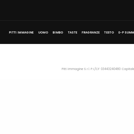
PITTI IMMAGINE
UOMO
BIMBO
TASTE
FRAGRANZE
TESTO
E-P SUMM
Pitti Immagine S.r.l. P.I./CF 03443240480 Capita