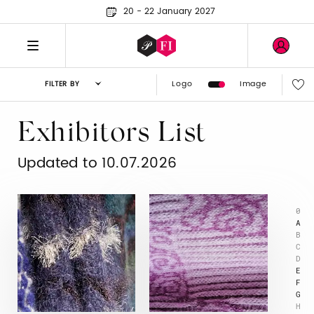
20 - 22 January 2027
Logo
Image
FILTER BY
Exhibitors List
Updated to 10.07.2026
0
A
B
C
D
E
F
G
H