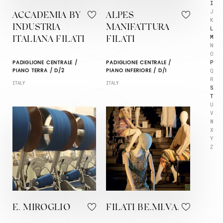
I
J
ACCADEMIA BY
ALPES
K
INDUSTRIA
MANIFATTURA
L
M
ITALIANA FILATI
FILATI
N
O
P
PADIGLIONE CENTRALE /
PADIGLIONE CENTRALE /
Q
PIANO TERRA / D/2
PIANO INFERIORE / D/1
R
ITALY
ITALY
S
T
U
V
W
X
Y
Z
E. MIROGLIO
FILATI BE.MI.VA.