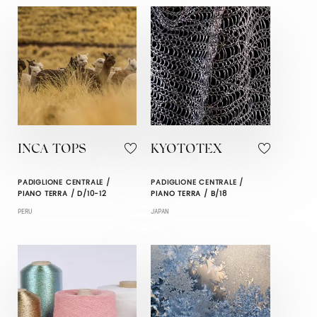
INCA TOPS
KYOTOTEX
PADIGLIONE CENTRALE /
PADIGLIONE CENTRALE /
PIANO TERRA / D/10-12
PIANO TERRA / B/18
PERU
JAPAN