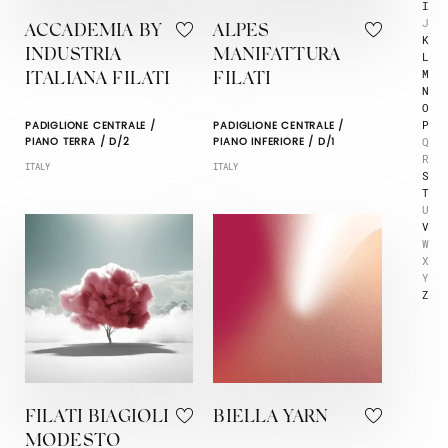
I
J
ACCADEMIA BY
ALPES
K
INDUSTRIA
MANIFATTURA
L
M
ITALIANA FILATI
FILATI
N
O
P
PADIGLIONE CENTRALE /
PADIGLIONE CENTRALE /
Q
PIANO TERRA / D/2
PIANO INFERIORE / D/1
R
ITALY
ITALY
S
T
U
V
W
X
Y
Z
FILATI BIAGIOLI
BIELLA YARN
MODESTO