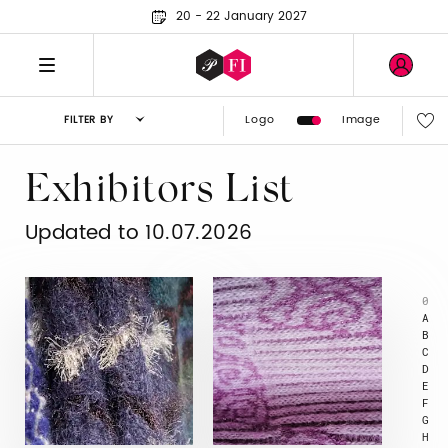
20 - 22 January 2027
Logo
Image
FILTER BY
Exhibitors List
Updated to 10.07.2026
0
A
B
C
D
E
F
G
H