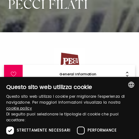
PECCI FILATI
General Information
Questo sito web utilizza cookie
Login
Questo sito web utilizza i cookie per migliorare l'esperienza di
ITALIAN
navigazione. Per maggiori informazioni visualizza la nostra
cookie policy
ENGLISH
Log in to manage your profile, obtain tickets
Di seguito puoi selezionare le tipologie di cookie che puoi
accettare:
and organize your visit to our fairs.
STRETTAMENTE NECESSARI
PERFORMANCE