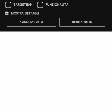
Email / username
TARGETING
FUNZIONALITÀ
MOSTRA DETTAGLI
ACCETTA TUTTO
RIFIUTA TUTTO
Password
Strettamente necessari
Performance
Targeting
Forgot password?
Funzionalità
I cookie strettamente necessari consentono le funzionalità principali
del sito web come l'accesso dell'utente e la gestione dell'account. Il
sito web non può essere utilizzato correttamente senza i cookie
strettamente necessari.
Nome
Provider
/
Dominio
Scadenza
Descrizione
Sign up
pittiauthenticator
.pttimmagine
1 anno
Cookie di
autenticazi
mypitti_id
.pittimmagine.com
1
Cookie di
secondo
autenticazi
wdgt
.pittimmagine.com
1 ora
Cookie di
autenticazi