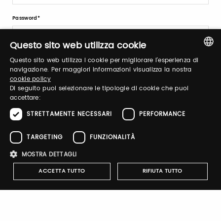
Password
Questo sito web utilizza cookie
Forgot password?
Questo sito web utilizza i cookie per migliorare l'esperienza di
ITALIAN
navigazione. Per maggiori informazioni visualizza la nostra
cookie policy
ENGLISH
Di seguito puoi selezionare le tipologie di cookie che puoi
accettare:
STRETTAMENTE NECESSARI
PERFORMANCE
Sign up
TARGETING
FUNZIONALITÀ
MOSTRA DETTAGLI
ACCETTA TUTTO
RIFIUTA TUTTO
Company Profile
Strettamente necessari
Performance
Targeting