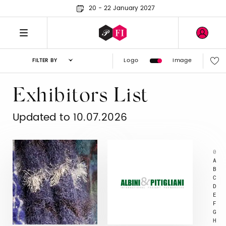
20 - 22 January 2027
Logo
Image
FILTER BY
Exhibitors List
Updated to 10.07.2026
0
A
B
C
D
E
F
G
H