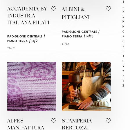
I
J
ACCADEMIA BY
ALBINI &
K
INDUSTRIA
L
PITIGLIANI
M
ITALIANA FILATI
N
O
PADIGLIONE CENTRALE /
P
PADIGLIONE CENTRALE /
PIANO TERRA / H/15
Q
PIANO TERRA / D/2
ITALY
R
ITALY
S
T
U
V
W
X
Y
Z
ALPES
STAMPERIA
MANIFATTURA
BERTOZZI